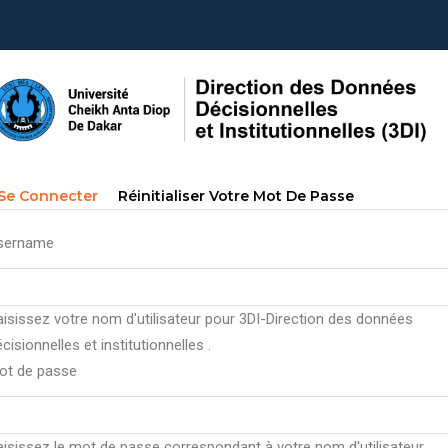
Primary
(onglet
Se Connecter
Réinitialiser Votre Mot De Passe
tabs
Actif)
sername
aisissez votre nom d'utilisateur pour 3DI-Direction des données
cisionnelles et institutionnelles .
ot de passe
aisissez le mot de passe correspondant à votre nom d'utilisateur.