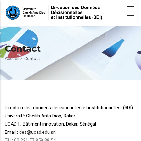
Aller
au
contenu
principal
Contact
Fil
Accueil >
Contact
d'Ariane
Direction des données décisionnelles et institutionnelles (3DI)
Université Cheikh Anta Diop, Dakar
UCAD II, Bâtiment innovation,
Dakar, Sénégal
Email :
des@ucad.edu.sn
Tél : 00 221 77 859 88 54