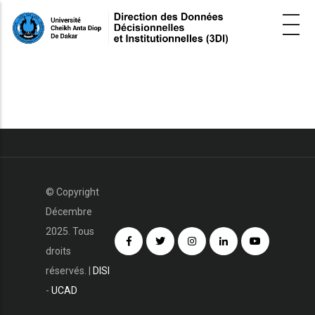
Skip
to
main
content
© Copyright
Décembre
2025. Tous
droits
réservés. |
DISI
-
UCAD