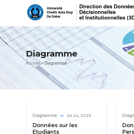
Aller
au
contenu
principal
Diagramme
Fil
Accueil >
Diagramme
d'Ariane
Diagramme
Diag
Jul 24, 2025
Données sur les
Don
Etudiants
Per