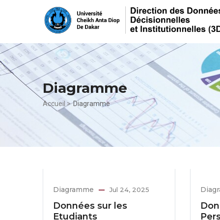
Aller
au
contenu
principal
Diagramme
Fil
Accueil >
Diagramme
d'Ariane
Diagramme
Diag
Jul 24, 2025
Données sur les
Don
Etudiants
Per